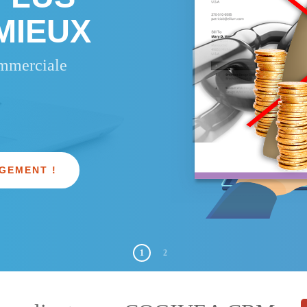
-
CAMPAGN
MIEUX
-
AGENDAS
-
PIPEL
ommerciale
-
WORKF
-
CH
-
GESTIO
-
PUISSA
-
STATISTI
-
IMPORTS,
EXTRACT
GEMENT !
1
2