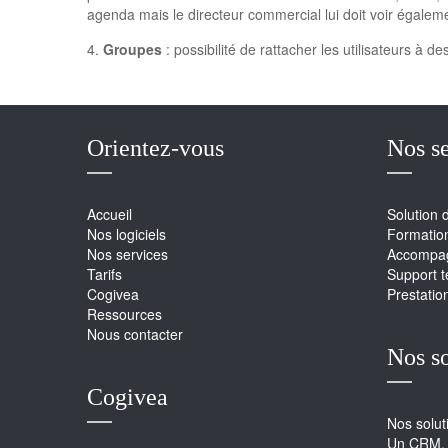
agenda mais le directeur commercial lui doit voir égale
4.
Groupes
: possibilité de rattacher les utilisateurs à d
Orientez-vous
Nos se
Accueil
Solution 
Nos logiciels
Formatio
Nos services
Accompag
Tarifs
Support 
Cogivea
Prestatio
Ressources
Nous contacter
Nos s
Cogivea
Nos solu
Un CRM, 