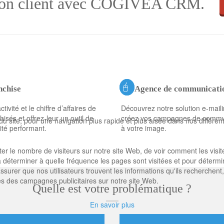
ation client avec COGIVEA CRM.
nchise
Agence de communicati
ctivité et le chiffre d’affaires de
Découvrez notre solution e-maili
hisés et offrez-leur un outil de
créez vos campagnes de commu
 site, pour une navigation plus rapide et plus aisée dans nos différe
ité performant.
à votre image.
le nombre de visiteurs sur notre site Web, de voir comment les visiteurs
à déterminer à quelle fréquence les pages sont visitées et pour détermi
urer que nos utilisateurs trouvent les informations qu'ils recherchent
ès des campagnes publicitaires sur notre site Web.
Quelle est votre problématique ?
En savoir plus