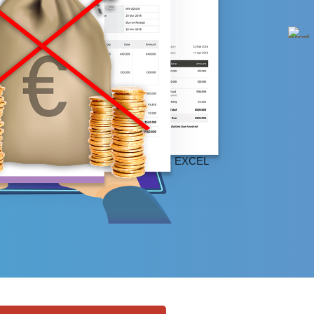
ES
D'APPELS
TÉLÉPHONIQUES
AVEC
RAPPELS
AUTOMATIQUES
INES
DES
VENTES
KANBAN
LOWS
(RÈGLES
DE
GESTIONS)
AMPS
PERSONNALISÉS
N
RÔLES,
PROFILS,
GROUPES
NT
ÉDITEUR
DE
DOCUMENTS
QUES
ET
TABLEAUX
DE
BORDS
IONS,
SYNCHRONISATIONS
AVEC
EXCEL
...