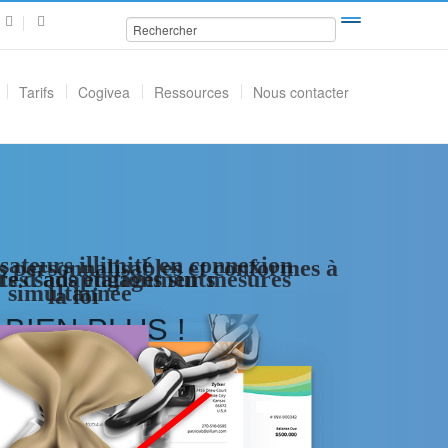
Tarifs
Cogivea
Ressources
Nous contacter
sateurs illimité en connexion
personnalisables et conformes à
s d'adaptations sur mesures
fres sans engagements
simultannée
la loi
BIEN
PLUS
!
-
API
WEB
SERVICES
ENQUÊTES
EN
LIGNE