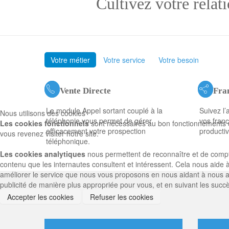
Cultivez votre rel
Votre métier
Votre service
Votre besoin
Vente Directe
Fra
Le module Appel sortant couplé à la
Suivez l’a
Nous utilisons des cookies
téléphonie vous permet de gérer
vos franc
Les cookies fonctionnels
sont nécessaires au bon fonctionnements du
efficacement votre prospection
productiv
vous revenez visiter notre site.
téléphonique.
Les cookies analytiques
nous permettent de reconnaître et de compter 
contenu que les internautes consultent et intéressent. Cela nous aide 
améliorer le service que nous vous proposons en nous aidant à nous ass
publicité de manière plus appropriée pour vous, et en suivant les succ
Accepter les cookies
Refuser les cookies