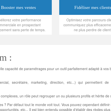
Booster mes ventes
Fidéliser mes client
éliorez votre performance
Optimisez votre parcours cli
mmerciale en prospectant
communiquez plus efficaceme
acement sans perte de temps.
ne plus perdre de client
m :
lle capacité de paramétrages pour un outil parfaitement adapté à vos b
al, secrétaire, marketing, direction, etc...) qui permettent de
 complexes, un rôle peut regrouper un ou plusieurs profils et hérite de
ées ? Par défaut tout le monde voit tout. Vous pouvez cependant défini
opportunités, etc... Il est bien entendu possible d'établir des règles pl