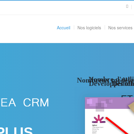
Accueil
Nos logiciels
Nos services
Nombre d'utili
Nombreux modèles 
Développement
Des of
ET
PLUS
-