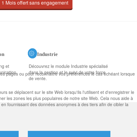
1 Mois offert sans engagement
on
Industrie
ng et
Découvrez le module Industrie spécialisé
nication
dans la gestion et le suivi de votre force
ntes pages ou pour reconnaitre vos préférences le cas échéant lorsque
de vente.
 se déplacent sur le site Web lorsqu'ils l'utilisent et d'enregistrer le
ner les zones les plus populaires de notre site Web. Cela nous aide à
, en fournissant des données anonymes à des tiers afin de cibler la