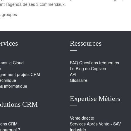
ment l'agenda de ses 3 commerciaux.
es groupes
rvices
Ressources
dans le Cloud
FAQ Questions fréquentes
n
Le Blog de Cogivea
nement projets CRM
API
technique
Glossaire
ns informatique
Expertise Métiers
olutions CRM
Vente directe
tions CRM
Services Après Vente - SAV
pourquoi ?
Industrie