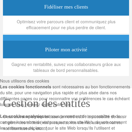
Fidéliser mes clients
Optimisez votre parcours client et communiquez plus
efficacement pour ne plus perdre de client.
Piloter mon activité
Gagnez en rentabilité, suivez vos collaborateurs grâce aux
tableaux de bord personnalisables.
Nous utilisons des cookies
Les cookies fonctionnels
sont nécessaires au bon fonctionnements
du site, pour une navigation plus rapide et plus aisée dans nos
différentes pages ou pour reconnaitre vos préférences le cas échéant
Gestion des entités
lorsque vous revenez visiter notre site.
Les cookies analytiques
nous permettent de reconnaître et de
C'est tout simplement la base de notre outil : la possibilité de saisir
compter le nombre de visiteurs sur notre site Web, de voir comment
et gérer des entités (vos prospects, vos clients, vos partenaires,
les visiteurs se déplacent sur le site Web lorsqu'ils l'utilisent et
vos fournisseurs, etc....).