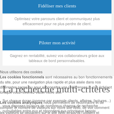
Fidéliser mes clients
Optimisez votre parcours client et communiquez plus
efficacement pour ne plus perdre de client.
Piloter mon activité
Gagnez en rentabilité, suivez vos collaborateurs grâce aux
tableaux de bord personnalisables.
Nous utilisons des cookies
Les cookies fonctionnels
sont nécessaires au bon fonctionnements
du site, pour une navigation plus rapide et plus aisée dans nos
La recherche multi-critères
différentes pages ou pour reconnaitre vos préférences le cas échéant
lorsque vous revenez visiter notre site.
Sur chaque écran (comme par exemple clients, affaires, factures...)
Les cookies analytiques
nous permettent de reconnaître et de
vous disposez toujours de nombreux champs de recherche
compter le nombre de visiteurs sur notre site Web, de voir comment
cumuilables entre eux et répondant aux principaux besoin.
les visiteurs se déplacent sur le site Web lorsqu'ils l'utilisent et