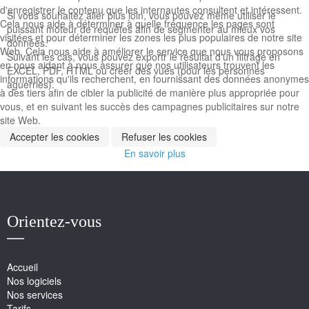
d'enregistrer le contenu que les internautes consultent et intéressent.
Si vous souhaitez aller plus loin, vous pouvez même utiliser le
Cela nous aide à déterminer à quelle fréquence les pages sont
puissant moteur de requêtes afin de segmenter au mieux vos
visitées et pour déterminer les zones les plus populaires de notre site
données.
Web. Cela nous aide à améliorer le service que nous vous proposons
Suivant les cas, vous pouvez exportr le résultat d'un filtrage en
en nous aidant à nous assurer que nos utilisateurs trouvent les
EXCEL, PDF, HTML ou créer des vues (pour les personnes
informations qu'ils recherchent, en fournissant des données anonymes
aguerries).
à des tiers afin de cibler la publicité de manière plus appropriée pour
vous, et en suivant les succès des campagnes publicitaires sur notre
site Web.
Accepter les cookies
Refuser les cookies
En savoir plus
Orientez-vous
Accueil
Nos logiciels
Nos services
Tarifs