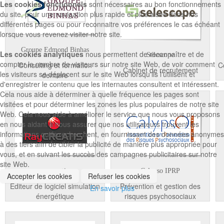
Les cookies fonctionnels
sont nécessaires au bon fonctionnements
du site, pour une navigation plus rapide et plus aisée dans nos
différentes pages ou pour reconnaitre vos préférences le cas échéant
lorsque vous revenez visiter notre site.
Groupe Edmond Binhas
Les cookies analytiques
nous permettent de reconnaître et de
Sélescope
compter le nombre de visiteurs sur notre site Web, de voir comment
Consulting et formation
C
Cabinet de recrutement
les visiteurs se déplacent sur le site Web lorsqu'ils l'utilisent et
dentaire
d'enregistrer le contenu que les internautes consultent et intéressent.
Cela nous aide à déterminer à quelle fréquence les pages sont
visitées et pour déterminer les zones les plus populaires de notre site
Web. Cela nous aide à améliorer le service que nous vous proposons
en nous aidant à nous assurer que nos utilisateurs trouvent les
informations qu'ils recherchent, en fournissant des données anonymes
à des tiers afin de cibler la publicité de manière plus appropriée pour
vous, et en suivant les succès des campagnes publicitaires sur notre
site Web.
raycreatis
Calypso IPRP
Accepter les cookies
Refuser les cookies
Editeur de logiciel simulation
Prévention et gestion des
En savoir plus
énergétique
risques psychosociaux