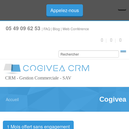
Appelez-nous
05 49 09 62 53
|
FAQ
|
Blog
|
Web Conférence
CRM - Gestion Commerciale - SAV
Cogivea
Accueil
1 Mois offert sans engagement