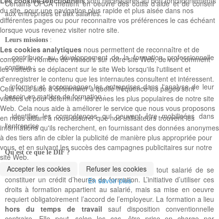
Les cookies fonctionnels
sont nécessaires au bon fonctionnements
Certains OPCA mettent en oeuvre des outils d'aide et de conseil
du site, pour une navigation plus rapide et plus aisée dans nos
aux entreprises et aux salariés.
différentes pages ou pour reconnaitre vos préférences le cas échéant
lorsque vous revenez visiter notre site.
Leurs missions
:
Les cookies analytiques
nous permettent de reconnaître et de
- contribuer au développement de la formation professionnelle
compter le nombre de visiteurs sur notre site Web, de voir comment
continue ;
les visiteurs se déplacent sur le site Web lorsqu'ils l'utilisent et
d'enregistrer le contenu que les internautes consultent et intéressent.
- informer et accompagner les entreprises dans l'analyse de leur
Cela nous aide à déterminer à quelle fréquence les pages sont
besoin en matière de formation ;
visitées et pour déterminer les zones les plus populaires de notre site
Web. Cela nous aide à améliorer le service que nous vous proposons
- identifier les compétences qui peuvent être mobilisées dans
en nous aidant à nous assurer que nos utilisateurs trouvent les
l'entreprise
informations qu'ils recherchent, en fournissant des données anonymes
à des tiers afin de cibler la publicité de manière plus appropriée pour
vous, et en suivant les succès des campagnes publicitaires sur notre
Qu'est ce que le DIF ?
site Web.
Accepter les cookies
Refuser les cookies
Le
droit individuel à la formation
permet à tout salarié de se
constituer un crédit d’heures de formation. L’initiative d’utiliser ces
En savoir plus
droits à formation appartient au salarié, mais sa mise en oeuvre
requiert obligatoirement l’accord de l’employeur. La formation a lieu
hors du temps de travail
sauf disposition conventionnelle
contraire. Elle peut, selon les cas, être prise en charge par