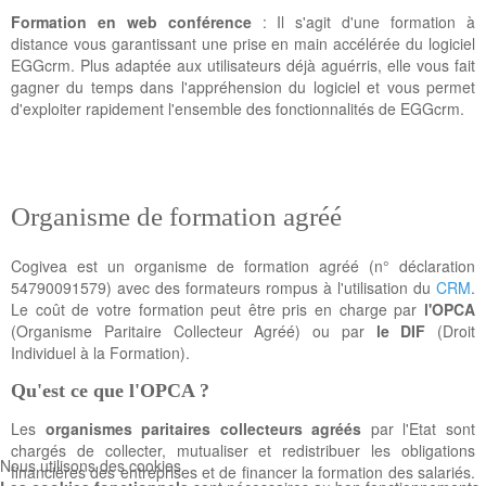
Formation en web conférence
: Il s'agit d'une formation à
distance vous garantissant une prise en main accélérée du logiciel
EGGcrm. Plus adaptée aux utilisateurs déjà aguérris, elle vous fait
gagner du temps dans l'appréhension du logiciel et vous permet
d'exploiter rapidement l'ensemble des fonctionnalités de EGGcrm.
Organisme de formation agréé
Cogivea est un organisme de formation agréé (n° déclaration
54790091579) avec des formateurs rompus à l'utilisation du
CRM
.
Le coût de votre formation peut être pris en charge par
l'OPCA
(Organisme Paritaire Collecteur Agréé) ou par
le DIF
(Droit
Individuel à la Formation).
Qu'est ce que l'OPCA ?
Les
organismes paritaires collecteurs agréés
par l'Etat sont
chargés de collecter, mutualiser et redistribuer les obligations
Nous utilisons des cookies
financières des entreprises et de financer la formation des salariés.