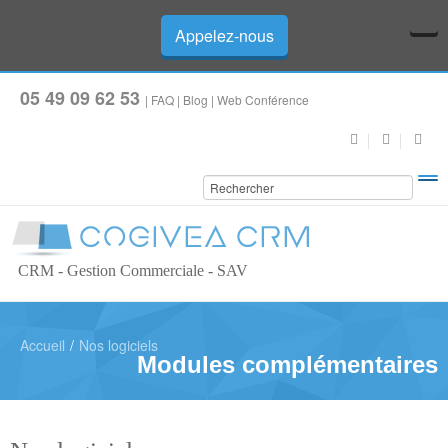
Appelez-nous
05 49 09 62 53
|
FAQ
|
Blog
|
Web Conférence
CRM - Gestion Commerciale - SAV
Accueil
/
Nos logiciels
Modules complémentaires