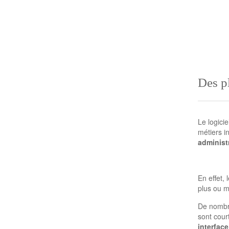
Des pl
Le logici
métiers i
administ
En effet,
plus ou 
De nombre
sont court
interface