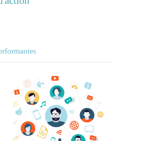
d'action
erformantes