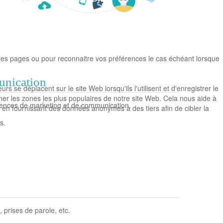
ntes pages ou pour reconnaitre vos préférences le cas échéant lorsque
unication
 se déplacent sur le site Web lorsqu'ils l'utilisent et d'enregistrer le
ner les zones les plus populaires de notre site Web. Cela nous aide à
agences de marketing et de communication.
, en fournissant des données anonymes à des tiers afin de cibler la
s.
 prises de parole, etc.