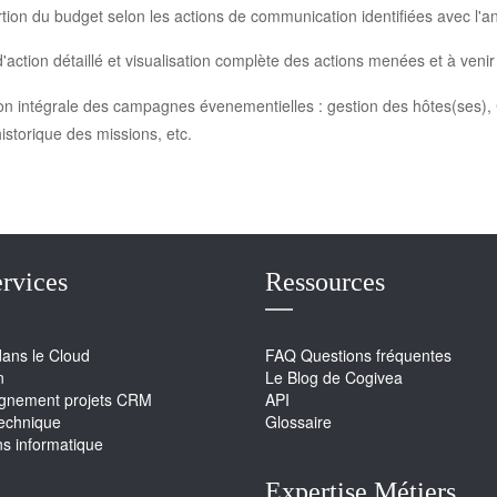
ion du budget selon les actions de communication identifiées avec l'a
'action détaillé et visualisation complète des actions menées et à venir 
n intégrale des campagnes évenementielles : gestion des hôtes(ses), 
historique des missions, etc.
rvices
Ressources
dans le Cloud
FAQ Questions fréquentes
n
Le Blog de Cogivea
nement projets CRM
API
technique
Glossaire
ns informatique
Expertise Métiers