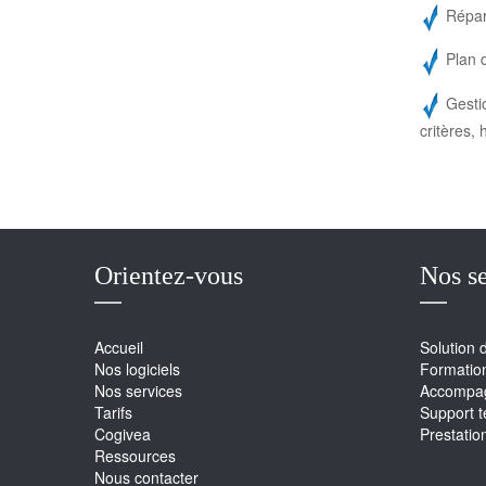
Répart
Plan d
Gestio
critères, 
Orientez-vous
Nos se
Accueil
Solution 
Nos logiciels
Formatio
Nos services
Accompag
Tarifs
Support 
Cogivea
Prestatio
Ressources
Nous contacter