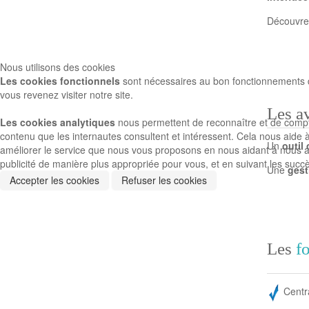
Découvre
Nous utilisons des cookies
Les cookies fonctionnels
sont nécessaires au bon fonctionnements du
vous revenez visiter notre site.
Les a
Les cookies analytiques
nous permettent de reconnaître et de compter 
contenu que les internautes consultent et intéressent. Cela nous aide 
Un
outil
améliorer le service que nous vous proposons en nous aidant à nous ass
publicité de manière plus appropriée pour vous, et en suivant les succ
Une
gest
Accepter les cookies
Refuser les cookies
Les
f
Centra