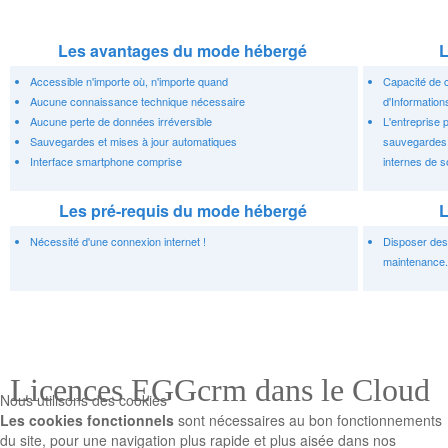
Les avantages du mode hébergé
L
Accessible n'importe où, n'importe quand
Capacité de 
Aucune connaissance technique nécessaire
d'Informations
Aucune perte de données irréversible
L'entreprise 
Sauvegardes et mises à jour automatiques
sauvegardes, 
Interface smartphone comprise
internes de s
Les pré-requis du mode hébergé
L
Nécessité d'une connexion internet !
Disposer des
maintenance.
Licences EGGcrm dans le Cloud
Nous utilisons des cookies
Les cookies fonctionnels
sont nécessaires au bon fonctionnements
du site, pour une navigation plus rapide et plus aisée dans nos