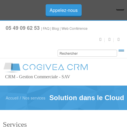
Appelez-nous
05 49 09 62 53
|
FAQ
|
Blog
|
Web Conférence
CRM - Gestion Commerciale - SAV
Solution dans le Cloud
Accueil
/
Nos services
Services