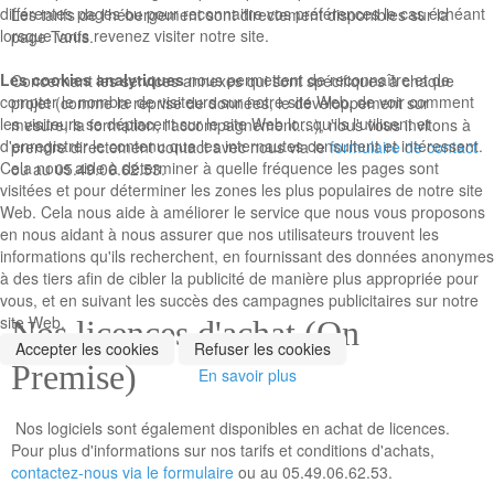
différentes pages ou pour reconnaitre vos préférences le cas échéant
Les tarifs de l'hébergement sont directement disponibles sur la
lorsque vous revenez visiter notre site.
page Tarifs.
Les cookies analytiques
nous permettent de reconnaître et de
Concernant les services annexes qui sont spécifiques à chaque
compter le nombre de visiteurs sur notre site Web, de voir comment
projet (comme la reprise de données, le développement sur
les visiteurs se déplacent sur le site Web lorsqu'ils l'utilisent et
mesure, la formation, l'accompagnement....), nous vous invitons à
d'enregistrer le contenu que les internautes consultent et intéressent.
prendre directement contact avec nous via le
formulaire de contact
Cela nous aide à déterminer à quelle fréquence les pages sont
ou au 05.49.06.62.53.
visitées et pour déterminer les zones les plus populaires de notre site
Web. Cela nous aide à améliorer le service que nous vous proposons
en nous aidant à nous assurer que nos utilisateurs trouvent les
informations qu'ils recherchent, en fournissant des données anonymes
à des tiers afin de cibler la publicité de manière plus appropriée pour
vous, et en suivant les succès des campagnes publicitaires sur notre
site Web.
Nos licences d'achat (On
Accepter les cookies
Refuser les cookies
Premise)
En savoir plus
Nos logiciels sont également disponibles en achat de licences.
Pour plus d'informations sur nos tarifs et conditions d'achats,
contactez-nous via le formulaire
ou au 05.49.06.62.53.