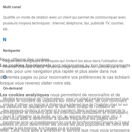
Multi canal
Qualifie un mode de relation avec un client qui permet de communiquer avec
plusieurs moyens techniques : Internet, téléphone, fax, publicité TV, courrier,
etc.
N
Netiquette
Nous utilisons des cookies
Règles déontologiques et éthiques qui limitent les abus dans l'utilisation de
Les cookies fonctionnels
sont nécessaires au bon fonctionnements
l'Internet. Exemple d’abus : le démarchage publicitaire non sollicité par e-mail.
du site, pour une navigation plus rapide et plus aisée dans nos
O
différentes pages ou pour reconnaitre vos préférences le cas échéant
lorsque vous revenez visiter notre site.
On-demand
Les cookies analytiques
nous permettent de reconnaître et de
Modèle économique de l’informatique : pour un client il est techniquement plus
compter le nombre de visiteurs sur notre site Web, de voir comment
simple d’utiliser un logiciel à distance via Internet que de l’installer chez lui sur
les visiteurs se déplacent sur le site Web lorsqu'ils l'utilisent et
des serveurs coûteux à acheter et à maintenir. Mais surtout cela permet de le
d'enregistrer le contenu que les internautes consultent et intéressent.
louer à l’utilisation (à la durée, au clic, au volume de données géré, etc.). Il
Cela nous aide à déterminer à quelle fréquence les pages sont
transforme ainsi un investissement en coût de fonctionnement souple qu’il peut
visitées et pour déterminer les zones les plus populaires de notre site
ajuster à ses besoins, à la hausse ou à la baisse.
Web. Cela nous aide à améliorer le service que nous vous proposons