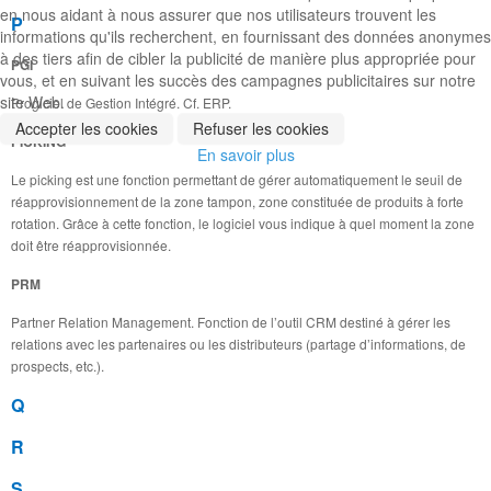
en nous aidant à nous assurer que nos utilisateurs trouvent les
P
informations qu'ils recherchent, en fournissant des données anonymes
à des tiers afin de cibler la publicité de manière plus appropriée pour
PGI
vous, et en suivant les succès des campagnes publicitaires sur notre
site Web.
Progiciel de Gestion Intégré. Cf. ERP.
Accepter les cookies
Refuser les cookies
PICKING
En savoir plus
Le picking est une fonction permettant de gérer automatiquement le seuil de
réapprovisionnement de la zone tampon, zone constituée de produits à forte
rotation. Grâce à cette fonction, le logiciel vous indique à quel moment la zone
doit être réapprovisionnée.
PRM
Partner Relation Management. Fonction de l’outil CRM destiné à gérer les
relations avec les partenaires ou les distributeurs (partage d’informations, de
prospects, etc.).
Q
R
S