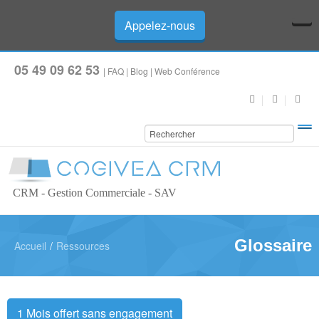
Appelez-nous
05 49 09 62 53
|
FAQ
|
Blog
|
Web Conférence
CRM - Gestion Commerciale - SAV
Glossaire
Accueil
/
Ressources
1 Mois offert sans engagement