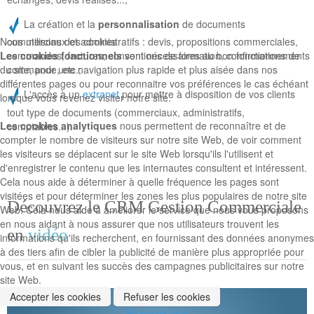
La création et la
personnalisation
de documents
Nous utilisons des cookies
commerciaux et administratifs : devis, propositions commerciales,
Les cookies fonctionnels
sont nécessaires au bon fonctionnements
commandes, factures, conventions de formation, confirmations de
du site, pour une navigation plus rapide et plus aisée dans nos
commande, etc.;
différentes pages ou pour reconnaitre vos préférences le cas échéant
L'accès à un
extranet
pour mettre à disposition de vos clients
lorsque vous revenez visiter notre site.
tout type de documents (commerciaux, administratifs,
Les cookies analytiques
nous permettent de reconnaître et de
comptables...).
compter le nombre de visiteurs sur notre site Web, de voir comment
les visiteurs se déplacent sur le site Web lorsqu'ils l'utilisent et
d'enregistrer le contenu que les internautes consultent et intéressent.
Cela nous aide à déterminer à quelle fréquence les pages sont
visitées et pour déterminer les zones les plus populaires de notre site
Découvrez le CRM Gestion Commerciale
Web. Cela nous aide à améliorer le service que nous vous proposons
en nous aidant à nous assurer que nos utilisateurs trouvent les
en
vidéo
informations qu'ils recherchent, en fournissant des données anonymes
à des tiers afin de cibler la publicité de manière plus appropriée pour
vous, et en suivant les succès des campagnes publicitaires sur notre
site Web.
Accepter les cookies
Refuser les cookies
En savoir plus