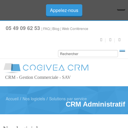
Appelez-nous
05 49 09 62 53
|
FAQ
|
Blog
|
Web Conférence
CRM - Gestion Commerciale - SAV
Accueil
/
Nos logiciels
/
Solutions par service
CRM Administratif