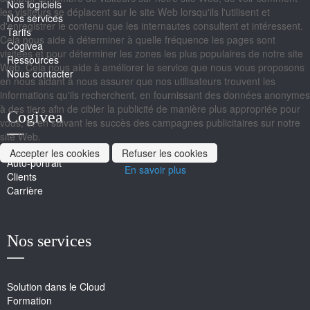
Nos logiciels
les visiteurs se déplacent sur le site Web lorsqu'ils l'utilisent et
Nos services
d'enregistrer le contenu que les internautes consultent et intéressent.
Tarifs
Cela nous aide à déterminer à quelle fréquence les pages sont
Cogivea
visitées et pour déterminer les zones les plus populaires de notre site
Ressources
Web. Cela nous aide à améliorer le service que nous vous proposons
Nous contacter
en nous aidant à nous assurer que nos utilisateurs trouvent les
informations qu'ils recherchent, en fournissant des données anonymes
à des tiers afin de cibler la publicité de manière plus appropriée pour
Cogivea
vous, et en suivant les succès des campagnes publicitaires sur notre
site Web.
Accepter les cookies
Refuser les cookies
Auto-portrait
En savoir plus
Clients
Carrière
Nos services
Solution dans le Cloud
Formation