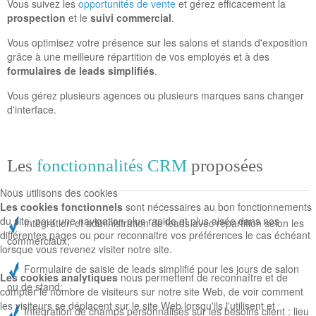
Vous suivez les
opportunités de vente
et gérez efficacement la
prospection
et le
suivi commercial
.
Vous optimisez votre présence sur les salons et stands d'exposition
grâce à une meilleure répartition de vos employés et à des
formulaires de leads simplifiés
.
Vous gérez plusieurs agences ou plusieurs marques sans changer
d'interface.
Les
fonctionnalités CRM
proposées
Nous utilisons des cookies
Les cookies fonctionnels
sont nécessaires au bon fonctionnements
du site, pour une navigation plus rapide et plus aisée dans nos
Intégration et administration de leads avec répartition selon les
différentes pages ou pour reconnaitre vos préférences le cas échéant
commerciaux;
lorsque vous revenez visiter notre site.
Formulaire de saisie de leads simplifié pour les jours de salon
Les cookies analytiques
nous permettent de reconnaître et de
ou de stand;
compter le nombre de visiteurs sur notre site Web, de voir comment
les visiteurs se déplacent sur le site Web lorsqu'ils l'utilisent et
Intégration de champs personnalisés sur les besoins client : lieu