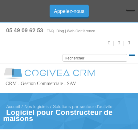
Appelez-nous
05 49 09 62 53
|
FAQ
|
Blog
|
Web Conférence
CRM - Gestion Commerciale - SAV
Accueil
/
Nos logiciels
/
Solutions par secteur d'activité
Logiciel pour Constructeur de
maisons