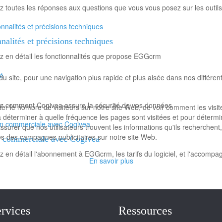
 toutes les réponses aux questions que vous vous posez sur les outi
nalités et précisions techniques
 en détail les fonctionnalités que propose EGGcrm
 site, pour une navigation plus rapide et plus aisée dans nos différe
z comment Cogivea assure la sécurité de vos données
le nombre de visiteurs sur notre site Web, de voir comment les visiteurs
à déterminer à quelle fréquence les pages sont visitées et pour détermi
urer que nos utilisateurs trouvent les informations qu'ils recherchent
ès des campagnes publicitaires sur notre site Web.
n commerciale avec Cogivea
 en détail l'abonnement à EGGcrm, les tarifs du logiciel, et l'accom
En savoir plus
rvices
Ressources