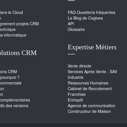
dans le Cloud
FAQ Questions fréquentes
n
Le Blog de Cogivea
nement projets CRM
API
technique
Glossaire
ns informatique
Expertise Métiers
olutions CRM
Vente directe
tions CRM
Services Après Vente - SAV
pourquoi ?
Industrie
Commerciale
Ressources Humaines
ion
Cabinet de Recrutement
on
Franchise
complémentaires
Entrepôt
fs des versions
Agence de communication
Constructeur de Maison