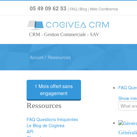
05 49 09 62 53
|
FAQ
|
Blog
|
Web Conférence
CRM - Gestion Commerciale - SAV
Accueil
/
Ressources
1 Mois offert sans
FAQ Ques
engagement
Show me
Ressources
FAQ Questions fréquentes
Le Blog de Cogivea
API
Général