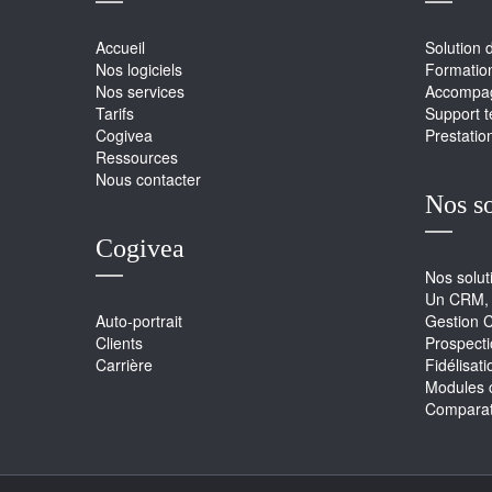
Accueil
Solution 
Nos logiciels
Formatio
Nos services
Accompag
Tarifs
Support 
Cogivea
Prestatio
Ressources
Nous contacter
Nos s
Cogivea
Nos solu
Un CRM, 
Auto-portrait
Gestion 
Clients
Prospect
Carrière
Fidélisati
Modules 
Comparati