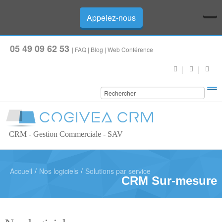
Appelez-nous
05 49 09 62 53
|
FAQ
|
Blog
|
Web Conférence
CRM - Gestion Commerciale - SAV
Accueil
/
Nos logiciels
/
Solutions par service
CRM Sur-mesure