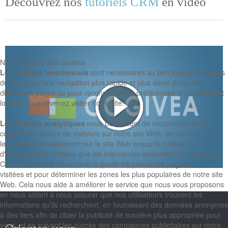
Découvrez nos
tutoriels CRM
en vidéo
Nous utilisons des cookies
Les cookies fonctionnels
sont nécessaires au bon fonctionnements
du site, pour une navigation plus rapide et plus aisée dans nos
différentes pages ou pour reconnaitre vos préférences le cas échéant
lorsque vous revenez visiter notre site.
Les cookies analytiques
nous permettent de reconnaître et de
compter le nombre de visiteurs sur notre site Web, de voir comment
les visiteurs se déplacent sur le site Web lorsqu'ils l'utilisent et
d'enregistrer le contenu que les internautes consultent et intéressent.
Cela nous aide à déterminer à quelle fréquence les pages sont
visitées et pour déterminer les zones les plus populaires de notre site
Web. Cela nous aide à améliorer le service que nous vous proposons
en nous aidant à nous assurer que nos utilisateurs trouvent les
informations qu'ils recherchent, en fournissant des données anonymes
à des tiers afin de cibler la publicité de manière plus appropriée pour
vous, et en suivant les succès des campagnes publicitaires sur notre