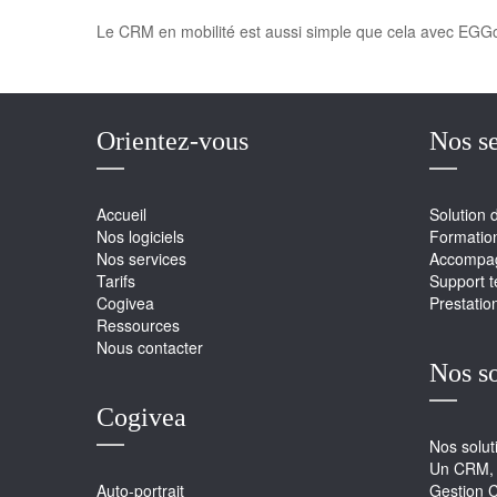
Le CRM en mobilité est aussi simple que cela avec EGG
Orientez-vous
Nos se
Accueil
Solution 
Nos logiciels
Formatio
Nos services
Accompag
Tarifs
Support 
Cogivea
Prestatio
Ressources
Nous contacter
Nos s
Cogivea
Nos solu
Un CRM, 
Auto-portrait
Gestion 