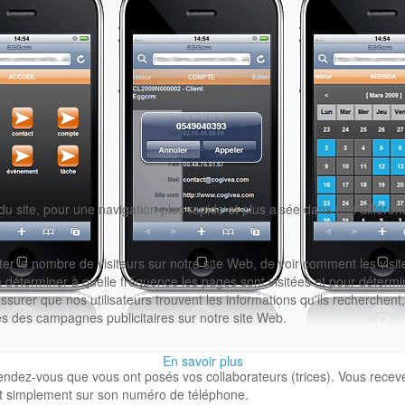
 site, pour une navigation plus rapide et plus aisée dans nos différe
le nombre de visiteurs sur notre site Web, de voir comment les visiteurs
à déterminer à quelle fréquence les pages sont visitées et pour détermi
urer que nos utilisateurs trouvent les informations qu'ils recherchent
ès des campagnes publicitaires sur notre site Web.
En savoir plus
endez-vous que vous ont posés vos collaborateurs (trices). Vous recev
uant simplement sur son numéro de téléphone.