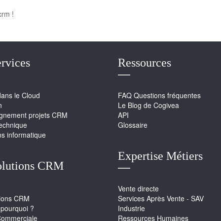
crm !
rvices
Ressources
dans le Cloud
FAQ Questions fréquentes
n
Le Blog de Cogivea
nement projets CRM
API
technique
Glossaire
ns informatique
Expertise Métiers
olutions CRM
Vente directe
tions CRM
Services Après Vente - SAV
pourquoi ?
Industrie
Commerciale
Ressources Humaines