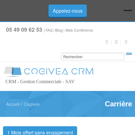
Appelez-nous
05 49 09 62 53
|
FAQ
|
Blog
|
Web Conférence
CRM - Gestion Commerciale - SAV
Carrière
Accueil
/
Cogivea
1 Mois offert sans engagement