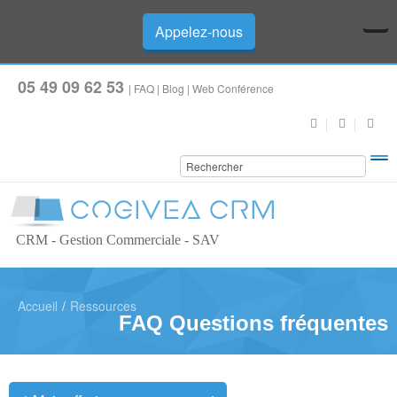
Appelez-nous
05 49 09 62 53
|
FAQ
|
Blog
|
Web Conférence
CRM - Gestion Commerciale - SAV
Accueil
/
Ressources
FAQ Questions fréquentes