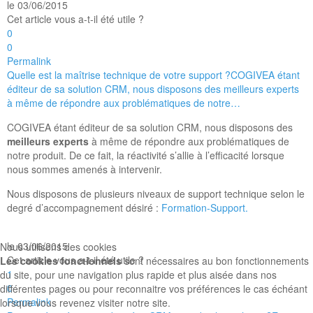
le 03/06/2015
Cet article vous a-t-il été utile ?
0
0
Permalink
Quelle est la maîtrise technique de votre support ?
COGIVEA étant
éditeur de sa solution CRM, nous disposons des meilleurs experts
à même de répondre aux problématiques de notre…
COGIVEA étant éditeur de sa solution CRM, nous disposons des
meilleurs experts
à même de répondre aux problématiques de
notre produit. De ce fait, la réactivité s’allie à l’efficacité lorsque
nous sommes amenés à intervenir.
Nous disposons de plusieurs niveaux de support technique selon le
degré d’accompagnement désiré :
Formation-Support.
le 03/06/2015
Nous utilisons des cookies
Cet article vous a-t-il été utile ?
Les cookies fonctionnels
sont nécessaires au bon fonctionnements
1
du site, pour une navigation plus rapide et plus aisée dans nos
0
différentes pages ou pour reconnaitre vos préférences le cas échéant
Permalink
lorsque vous revenez visiter notre site.