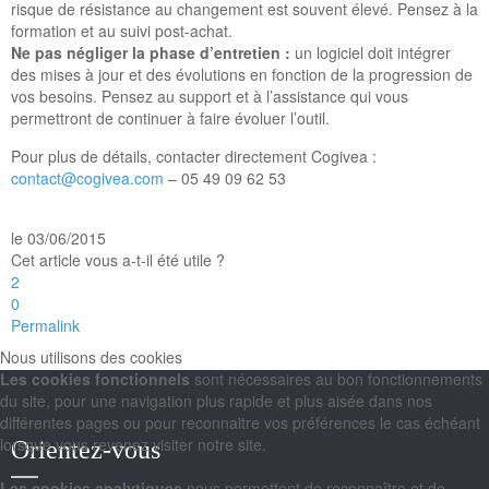
risque de résistance au changement est souvent élevé. Pensez à la
formation et au suivi post-achat.
Ne pas négliger la phase d’entretien :
un logiciel doit intégrer
des mises à jour et des évolutions en fonction de la progression de
vos besoins. Pensez au support et à l’assistance qui vous
permettront de continuer à faire évoluer l’outil.
Pour plus de détails, contacter directement Cogivea :
contact@cogivea.com
– 05 49 09 62 53
le 03/06/2015
Cet article vous a-t-il été utile ?
2
0
Permalink
Nous utilisons des cookies
Les cookies fonctionnels
sont nécessaires au bon fonctionnements
du site, pour une navigation plus rapide et plus aisée dans nos
différentes pages ou pour reconnaitre vos préférences le cas échéant
lorsque vous revenez visiter notre site.
Orientez-vous
Les cookies analytiques
nous permettent de reconnaître et de