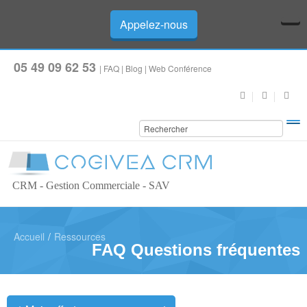
Appelez-nous
05 49 09 62 53
|
FAQ
|
Blog
|
Web Conférence
CRM - Gestion Commerciale - SAV
Accueil
/
Ressources
FAQ Questions fréquentes